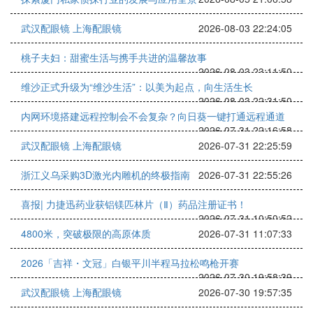
武汉配眼镜 上海配眼镜
2026-08-03 22:24:05
桃子夫妇：甜蜜生活与携手共进的温馨故事
2026-08-03 23:11:50
维沙正式升级为“维沙生活”：以美为起点，向生活生长
2026-08-03 22:31:50
内网环境搭建远程控制会不会复杂？向日葵一键打通远程通道
2026-07-31 22:16:58
武汉配眼镜 上海配眼镜
2026-07-31 22:25:59
浙江义乌采购3D激光内雕机的终极指南
2026-07-31 22:55:26
喜报| 力捷迅药业获铝镁匹林片（Ⅱ）药品注册证书！
2026-07-31 10:50:52
4800米，突破极限的高原体质
2026-07-31 11:07:33
2026「吉祥・文冠」白银平川半程马拉松鸣枪开赛
2026-07-30 19:58:39
武汉配眼镜 上海配眼镜
2026-07-30 19:57:35