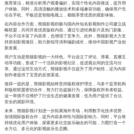
推荐算法，精准分析用户观看偏好，实现个性化内容推送，提升用
户体验。同时，高清流畅的播放技术和多端兼容功能，确保用户无
论在手机、平板还是智能电视上，都能享受优质的观影体验。
在内容合作方面，熊猫影视积极与国内外知名影视制作公司建立战
略联盟，共同开发优质版权内容。通过引进经典影片及热门剧集，
平台不仅丰富了内容库，也增强了竞争力。此外，熊猫影视大力支
持原创影视项目，助力新锐导演和编剧成长，推动中国影视产业创
新发展。
用户互动是熊猫影视的一大特色。平台设立了评论、弹幕、直播互
动等功能，形成了一个活跃的影视社区，促进观众间的交流与分
享。通过这些互动方式，熊猫影视不仅提升了用户粘性，还为内容
创作者提供了宝贵的反馈渠道。
值得一提的是，熊猫影视始终坚持版权保护理念，与多个监管机构
和版权联盟密切合作，努力打击盗版行为，保障版权所有者权益。
这一举措不仅维护了行业生态的健康发展，也为用户提供了合法、
安全的观影环境。
未来，熊猫影视计划进一步拓展海外市场，利用数字化技术优势，
加强国际版权合作，提升内容多样性与国际影响力。同时，平台将
持续优化用户体验，探索更多社交娱乐融合的可能，力图打造一个
全方位、多元化的影视娱乐生态圈。