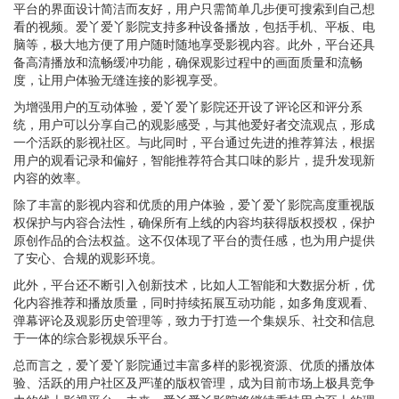
平台的界面设计简洁而友好，用户只需简单几步便可搜索到自己想
看的视频。爱丫爱丫影院支持多种设备播放，包括手机、平板、电
脑等，极大地方便了用户随时随地享受影视内容。此外，平台还具
备高清播放和流畅缓冲功能，确保观影过程中的画面质量和流畅
度，让用户体验无缝连接的影视享受。
为增强用户的互动体验，爱丫爱丫影院还开设了评论区和评分系
统，用户可以分享自己的观影感受，与其他爱好者交流观点，形成
一个活跃的影视社区。与此同时，平台通过先进的推荐算法，根据
用户的观看记录和偏好，智能推荐符合其口味的影片，提升发现新
内容的效率。
除了丰富的影视内容和优质的用户体验，爱丫爱丫影院高度重视版
权保护与内容合法性，确保所有上线的内容均获得版权授权，保护
原创作品的合法权益。这不仅体现了平台的责任感，也为用户提供
了安心、合规的观影环境。
此外，平台还不断引入创新技术，比如人工智能和大数据分析，优
化内容推荐和播放质量，同时持续拓展互动功能，如多角度观看、
弹幕评论及观影历史管理等，致力于打造一个集娱乐、社交和信息
于一体的综合影视娱乐平台。
总而言之，爱丫爱丫影院通过丰富多样的影视资源、优质的播放体
验、活跃的用户社区及严谨的版权管理，成为目前市场上极具竞争