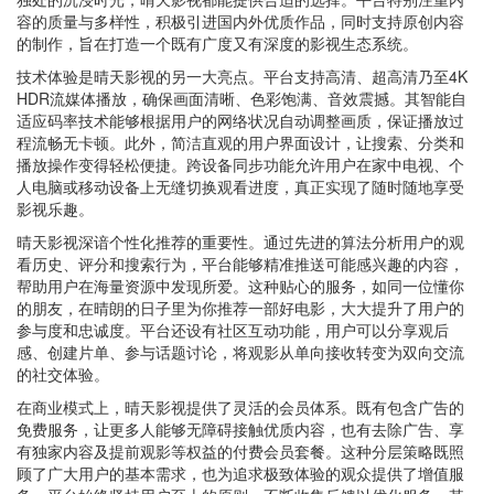
容的质量与多样性，积极引进国内外优质作品，同时支持原创内容
的制作，旨在打造一个既有广度又有深度的影视生态系统。
技术体验是晴天影视的另一大亮点。平台支持高清、超高清乃至4K
HDR流媒体播放，确保画面清晰、色彩饱满、音效震撼。其智能自
适应码率技术能够根据用户的网络状况自动调整画质，保证播放过
程流畅无卡顿。此外，简洁直观的用户界面设计，让搜索、分类和
播放操作变得轻松便捷。跨设备同步功能允许用户在家中电视、个
人电脑或移动设备上无缝切换观看进度，真正实现了随时随地享受
影视乐趣。
晴天影视深谙个性化推荐的重要性。通过先进的算法分析用户的观
看历史、评分和搜索行为，平台能够精准推送可能感兴趣的内容，
帮助用户在海量资源中发现所爱。这种贴心的服务，如同一位懂你
的朋友，在晴朗的日子里为你推荐一部好电影，大大提升了用户的
参与度和忠诚度。平台还设有社区互动功能，用户可以分享观后
感、创建片单、参与话题讨论，将观影从单向接收转变为双向交流
的社交体验。
在商业模式上，晴天影视提供了灵活的会员体系。既有包含广告的
免费服务，让更多人能够无障碍接触优质内容，也有去除广告、享
有独家内容及提前观影等权益的付费会员套餐。这种分层策略既照
顾了广大用户的基本需求，也为追求极致体验的观众提供了增值服