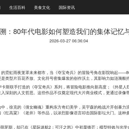
闻
生活百科
美食文化
国际资讯
溯：80年代电影如何塑造我们的集体记忆
2026-03-27 06:36:04
》的霓虹雨夜笼罩未来都市，当《夺宝奇兵》的冒险号角在影院响起——8
更是类型片百花齐放、文化符号密集爆发的创作沃土，其影响力如涟漪般
卢卡斯联手打造的《夺宝奇兵》系列，将冒险电影推向新高度；《外星人E
注入深刻的人文哲思。这些作品不仅奠定现代大片商业模式，更通过录像
动中，徐克的《倩女幽魂》重构东方奇幻美学，吴宇森的枪战片开创暴力
借《红高粱》《老井》等作品，以浓烈影像语言叩击国际影坛大门。这种多
处萌芽期，却已在《星际迷航2：可汗之怒》中初显锋芒；模型特效与光