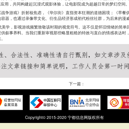
模应用，共同构建起沉浸式观影体验，让电影院成为超越日常的梦幻空间
《战争游戏》折射核焦虑，《华尔街》直指资本狂潮的道德困境；《早餐
容器，也通过录像带文化、衍生品经济形成初代粉丝社群，为后来的漫威
年代美学，影视游戏频繁致敬该时期的视觉符号。这不仅是怀旧情绪的简单
提供叙事养料。当我们重新审视那些略显粗糙的特效与直白的情感表达时，
念。
下一篇：
Copyright© 2015-2020 宁都信息网版权所有